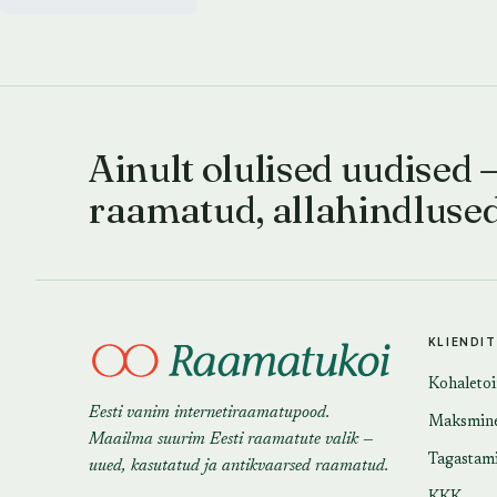
anniversary)
Ainult olulised uudised 
raamatud, allahindluse
KLIENDI
Kohaleto
Eesti vanim internetiraamatupood.
Maksmin
Maailma suurim Eesti raamatute valik —
Tagastam
uued, kasutatud ja antikvaarsed raamatud.