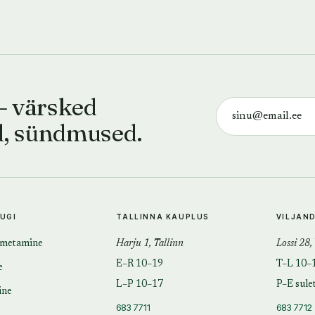
— värsked
d, sündmused.
TUGI
TALLINNA KAUPLUS
VILJAN
imetamine
Harju 1, Tallinn
Lossi 28,
E–R 10–19
T–L 10–
e
L–P 10–17
P–E sule
ine
683 7711
683 7712