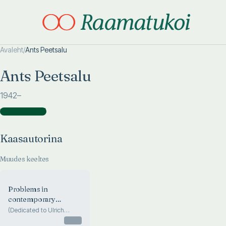
Avaleht
/
Ants Peetsalu
Otsi täpsemalt
Otsi täpsemalt
Ants Peetsalu
1942
–
Kaasautorina
(
1
)
Kaasautorina
Muudes keeltes
Problems in
contemporary
surgery
(Dedicated to Ulrich
Karell's 100-th
Otsas