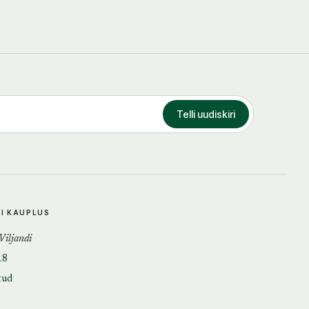
Telli uudiskiri
DI KAUPLUS
 Viljandi
18
tud