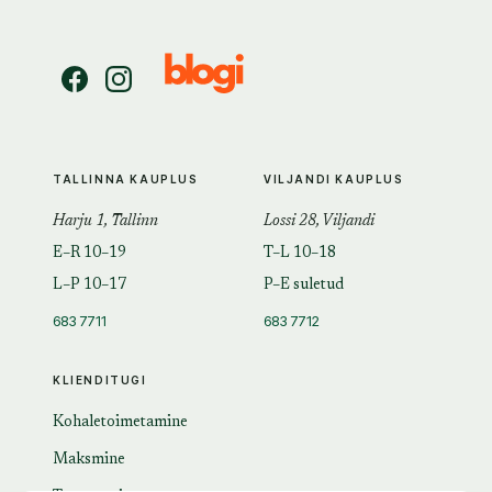
TALLINNA KAUPLUS
VILJANDI KAUPLUS
Harju 1, Tallinn
Lossi 28, Viljandi
E–R 10–19
T–L 10–18
L–P 10–17
P–E suletud
683 7711
683 7712
KLIENDITUGI
Kohaletoimetamine
Maksmine