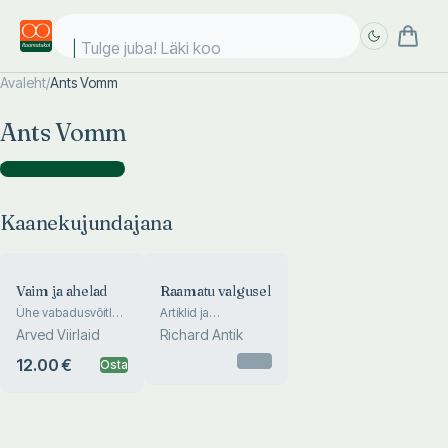
Tulge juba! Läki kool
Avaleht
/
Ants Vomm
Täpsem
Täpsem
Ants Vomm
otsing
otsing
Kaanekujundajana
(
2
)
Kaanekujundajana
Vaim ja ahelad
Raamatu valgusel
Ühe vabadusvõitleja
Artiklid ja
jutustus
bibliograafia 1921-
Arved Viirlaid
Richard Antik
2001. Richard Antik
100
Otsas
12.00 €
Osta