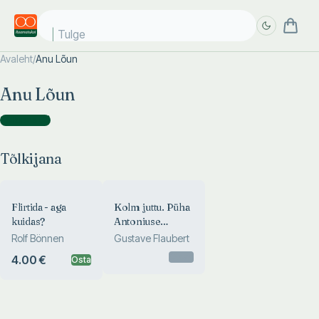
Tulge
Avaleht
/
Anu Lõun
Täpsem
Täpsem
Anu Lõun
otsing
otsing
Tõlkijana
(
2
)
Tõlkijana
Flirtida - aga
Kolm juttu. Püha
kuidas?
Antoniuse
kiusamine
Rolf Bönnen
Gustave Flaubert
Otsas
4.00 €
Osta