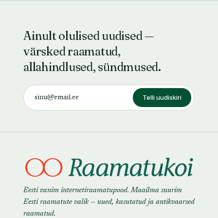
Ainult olulised uudised —
värsked raamatud,
allahindlused, sündmused.
Telli uudiskiri
Eesti vanim internetiraamatupood. Maailma suurim
Eesti raamatute valik — uued, kasutatud ja antikvaarsed
raamatud.