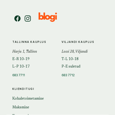
TALLINNA KAUPLUS
VILJANDI KAUPLUS
Harju 1, Tallinn
Lossi 28, Viljandi
E–R 10–19
T–L 10–18
L–P 10–17
P–E suletud
683 7711
683 7712
KLIENDITUGI
Kohaletoimetamine
Maksmine