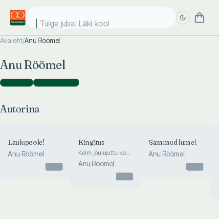
Tulge juba! Läki kooli
Avaleht
/
Anu Röömel
Täpsem
Täpsem
Anu Röömel
otsing
otsing
Autorina
(
4
)
Kaasautorina
(
3
)
Autorina
Laulupeole!
Kingitus
Sammud lumel
Kolm jõulujuttu kogu
Anu Röömel
Anu Röömel
perele
Anu Röömel
Otsas
Otsas
Otsas