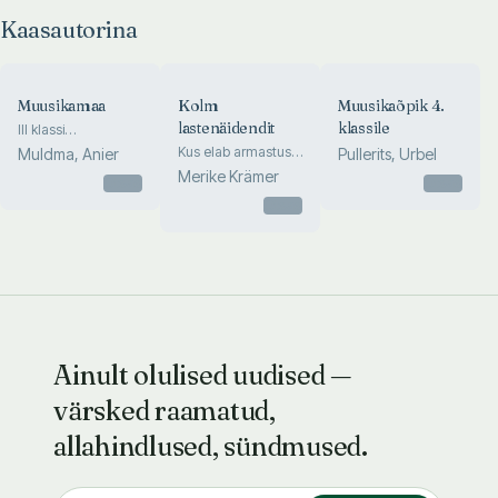
Kaasautorina
Muusikamaa
Kolm
Muusikaõpik 4.
lastenäidendit
klassile
III klassi
muusikaõpik
Kus elab armastus.
Muldma, Anier
Pullerits, Urbel
Leitud jõulupuu.
Merike Krämer
Otsas
Otsas
Värviline Jänku-
Jorma
Otsas
Ainult olulised uudised —
värsked raamatud,
allahindlused, sündmused.