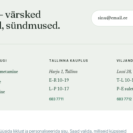
— värsked
d, sündmused.
TUGI
TALLINNA KAUPLUS
VILJAN
imetamine
Harju 1, Tallinn
Lossi 28,
E–R 10–19
T–L 10–
e
L–P 10–17
P–E sule
ine
683 7711
683 7712
da liiklust ja personaliseerida sisu. Saad valida, milliseid küpsiseid