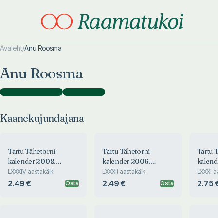
Avaleht
/
Anu Roosma
Otsi täpsemalt
Otsi täpsemalt
Anu Roosma
Kaanekujundajana
(
15
)
Kujundajana
(
1
)
Kaanekujundajana
Tartu Tähetorni
Tartu Tähetorni
Tartu 
kalender 2008.
kalender 2006.
kalend
aastaks
aastaks
LXXXIV aastakäik
LXXXII aastakäik
LXXXI a
2.49 €
2.49 €
2.75 
Osta
Osta