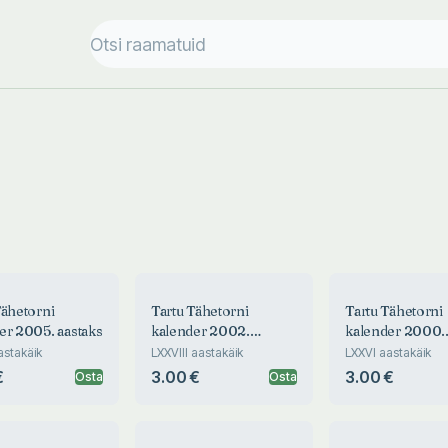
Tähetorni
Tartu Tähetorni
Tartu Tähetorni
er 2005. aastaks
kalender 2002.
kalender 2000.
aastaks
aastaks
astakäik
LXXVIII aastakäik
LXXVI aastakäik
€
3.00 €
3.00 €
Osta
Osta