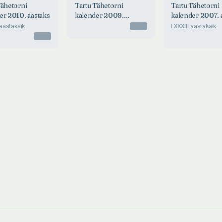
Tähetorni
Tartu Tähetorni
Tartu Tähetorni
er 2010. aastaks
kalender 2009.
kalender 2007. 
aastaks
aastakäik
Otsas
LXXXIII aastakäik
Otsas