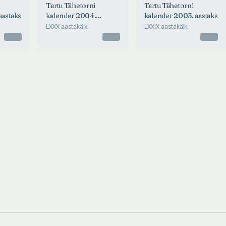
Tartu Tähetorni
Tartu Tähetorni
aastaks
kalender 2004.
kalender 2003. aastaks
aastaks
LXXX aastakäik
LXXIX aastakäik
Otsas
Otsas
Otsas