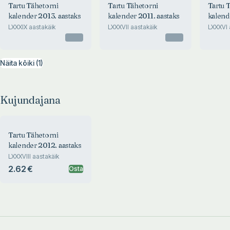
Tartu Tähetorni
Tartu Tähetorni
Tartu 
kalender 2013. aastaks
kalender 2011. aastaks
kalend
LXXXIX aastakäik
LXXXVII aastakäik
LXXXVI 
Otsas
Otsas
Näita kõiki (1)
Kujundajana
Tartu Tähetorni
kalender 2012. aastaks
LXXXVIII aastakäik
2.62 €
Osta