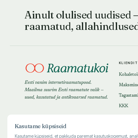
Ainult olulised uudised 
raamatud, allahindluse
KLIENDI
Kohaleto
Eesti vanim internetiraamatupood.
Maksmin
Maailma suurim Eesti raamatute valik —
Tagastam
uued, kasutatud ja antikvaarsed raamatud.
KKK
Kasutame küpsiseid
Kasutame küpsiseid, et pakkuda paremat kasutuskogemust, analüüsi