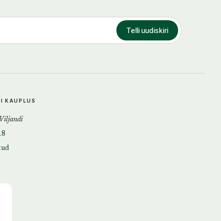
Telli uudiskiri
DI KAUPLUS
 Viljandi
18
tud