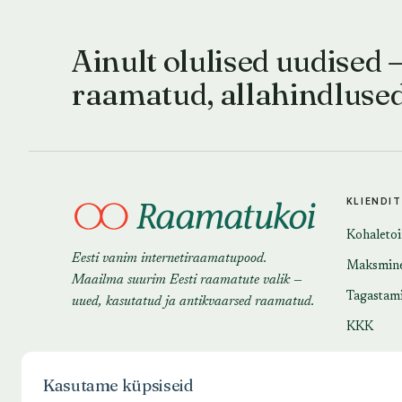
Ainult olulised uudised 
raamatud, allahindluse
KLIENDI
Kohaleto
Eesti vanim internetiraamatupood.
Maksmin
Maailma suurim Eesti raamatute valik —
Tagastam
uued, kasutatud ja antikvaarsed raamatud.
KKK
Kasutame küpsiseid