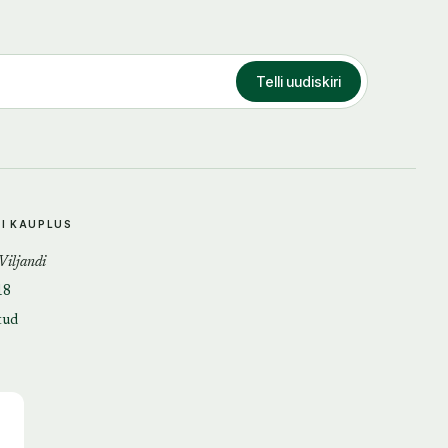
Telli uudiskiri
DI KAUPLUS
 Viljandi
18
tud