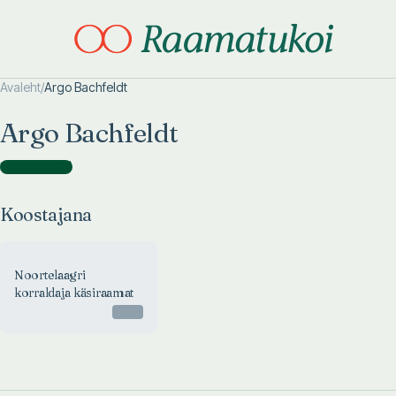
Avaleht
/
Argo Bachfeldt
Otsi täpsemalt
Otsi täpsemalt
Argo Bachfeldt
Koostajana
(
1
)
Koostajana
Noortelaagri
korraldaja käsiraamat
Otsas