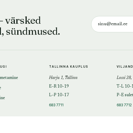
— värsked
d, sündmused.
TUGI
TALLINNA KAUPLUS
VILJAN
imetamine
Harju 1, Tallinn
Lossi 28,
E–R 10–19
T–L 10–
e
L–P 10–17
P–E sule
ine
683 7711
683 7712