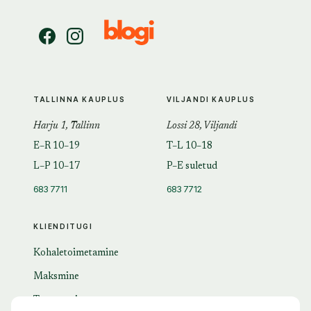
TALLINNA KAUPLUS
VILJANDI KAUPLUS
Harju 1, Tallinn
Lossi 28, Viljandi
E–R 10–19
T–L 10–18
L–P 10–17
P–E suletud
683 7711
683 7712
KLIENDITUGI
Kohaletoimetamine
Maksmine
Tagastamine