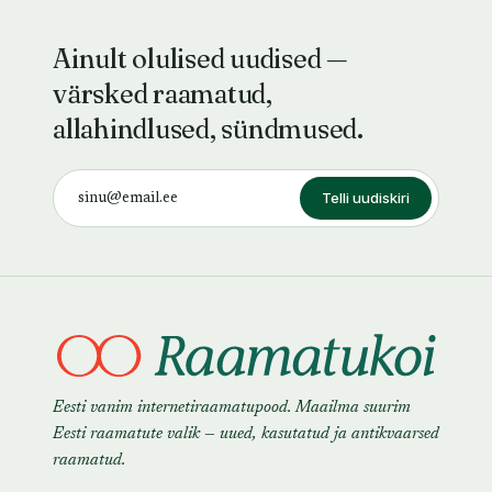
Ainult olulised uudised —
värsked raamatud,
allahindlused, sündmused.
Telli uudiskiri
Eesti vanim internetiraamatupood. Maailma suurim
Eesti raamatute valik — uued, kasutatud ja antikvaarsed
raamatud.