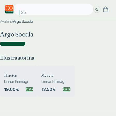
Sek
Avaleht
/
Argo Soodla
Täpsem
Täpsem
Argo Soodla
otsing
otsing
Illustraatorina
(
2
)
Illustraatorina
Ilmutus
Medeia
Linnar Priimägi
Linnar Priimägi
19.00 €
13.50 €
Osta
Osta