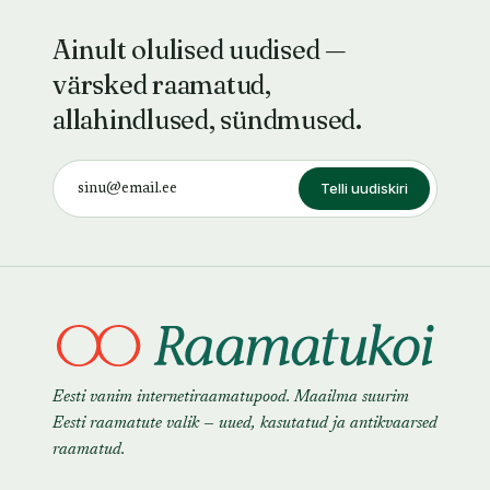
Ainult olulised uudised —
värsked raamatud,
allahindlused, sündmused.
Telli uudiskiri
Eesti vanim internetiraamatupood. Maailma suurim
Eesti raamatute valik — uued, kasutatud ja antikvaarsed
raamatud.