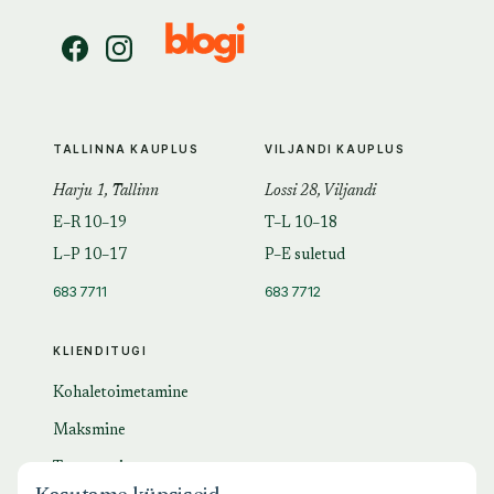
TALLINNA KAUPLUS
VILJANDI KAUPLUS
Harju 1, Tallinn
Lossi 28, Viljandi
E–R 10–19
T–L 10–18
L–P 10–17
P–E suletud
683 7711
683 7712
KLIENDITUGI
Kohaletoimetamine
Maksmine
Tagastamine