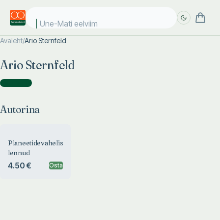
Une-Mati eelviima
Avaleht
/
Ario Sternfeld
Täpsem
Täpsem
Ario Sternfeld
otsing
otsing
Autorina
(
1
)
Autorina
Planeetidevahelised
lennud
4.50 €
Osta