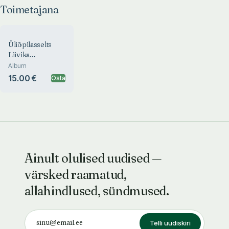
Toimetajana
Üliõpilasselts
Liivika
liikmeskond
Album
1909-2003
15.00 €
Osta
Ainult olulised uudised —
värsked raamatud,
allahindlused, sündmused.
Telli uudiskiri