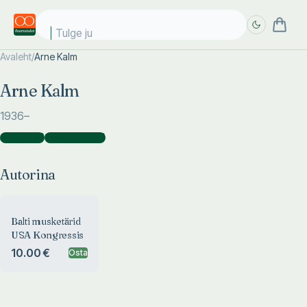
Tulge jub
Avaleht
/
Arne Kalm
Täpsem
Täpsem
Arne Kalm
otsing
otsing
1936
–
Autorina
(
1
)
Toimetajana
(
1
)
Autorina
Balti musketärid
USA Kongressis
10.00 €
Osta