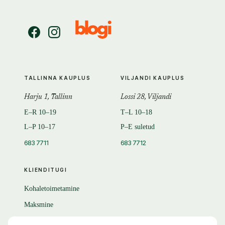
TALLINNA KAUPLUS
VILJANDI KAUPLUS
Harju 1, Tallinn
Lossi 28, Viljandi
E–R 10–19
T–L 10–18
L–P 10–17
P–E suletud
683 7711
683 7712
KLIENDITUGI
Kohaletoimetamine
Maksmine
Tagastamine