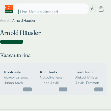
Une-Mati eelviimased
Avaleht
/
Arnold Häusler
Täpsem
Täpsem
Arnold Häusler
otsing
otsing
Kaasautorina
(
3
)
Kaasautorina
Kooli leelo
Kooli leelo
Kooli leelo
Algkooli vanemate
Algkooli vanemate
Algkooli IV klassi
klasside lauluvara
klasside lauluvara
lauluvara ühes
Juhan Aavik
Juhan Aavik
Aavik, Tamman
noodiõpetuse ja
Otsas
Otsas
vastavate
Otsas
harjutustega