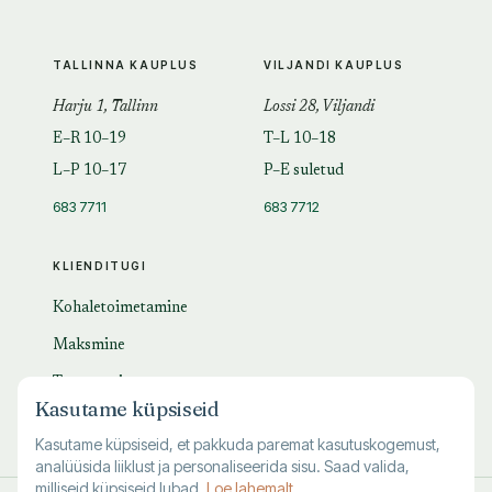
TALLINNA KAUPLUS
VILJANDI KAUPLUS
Harju 1, Tallinn
Lossi 28, Viljandi
E–R 10–19
T–L 10–18
L–P 10–17
P–E suletud
683 7711
683 7712
KLIENDITUGI
Kohaletoimetamine
Maksmine
Tagastamine
Kasutame küpsiseid
KKK
Kasutame küpsiseid, et pakkuda paremat kasutuskogemust,
analüüsida liiklust ja personaliseerida sisu. Saad valida,
milliseid küpsiseid lubad.
Loe lahemalt