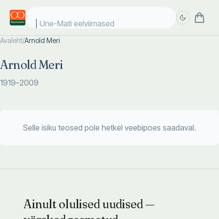
Une-Mati eelviimased k
Avaleht
/
Arnold Meri
Täpsem
Täpsem
Arnold Meri
otsing
otsing
1919
–2009
Selle isiku teosed pole hetkel veebipoes saadaval.
Ainult olulised uudised —