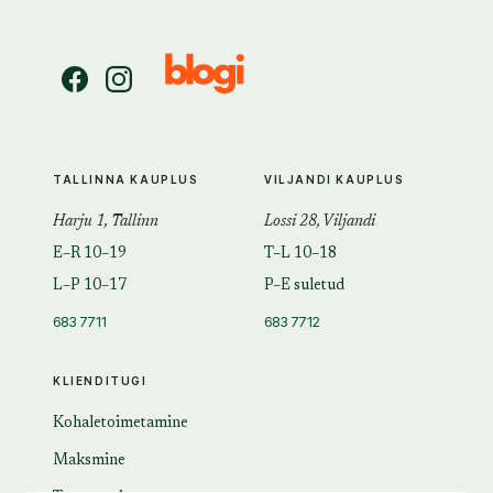
TALLINNA KAUPLUS
VILJANDI KAUPLUS
Harju 1, Tallinn
Lossi 28, Viljandi
E–R 10–19
T–L 10–18
L–P 10–17
P–E suletud
683 7711
683 7712
KLIENDITUGI
Kohaletoimetamine
Maksmine