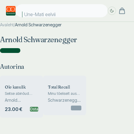
Une-Mati eelviim
Avaleht
/
Arnold Schwarzenegger
Täpsem
Täpsem
Arnold Schwarzenegger
otsing
otsing
Autorina
(
2
)
Autorina
Ole kasulik
Total Recall
Seitse abinõud
Minu tõeliselt aus
eluks
elulugu
Arnold
Schwarzenegger,
Schwarzenegger
Petre
Otsas
23.00 €
Osta