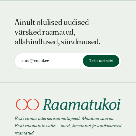
Ainult olulised uudised —
värsked raamatud,
allahindlused, sündmused.
Telli uudiskiri
Eesti vanim internetiraamatupood. Maailma suurim
Eesti raamatute valik — uued, kasutatud ja antikvaarsed
raamatud.