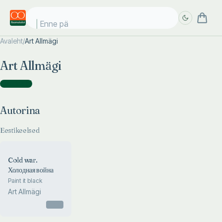
Enne päi
Avaleht
/
Art Allmägi
Täpsem
Täpsem
Art Allmägi
otsing
otsing
Autorina
(
1
)
Autorina
Eestikeelsed
Cold war.
Холодная война
Paint it black
Art Allmägi
Otsas