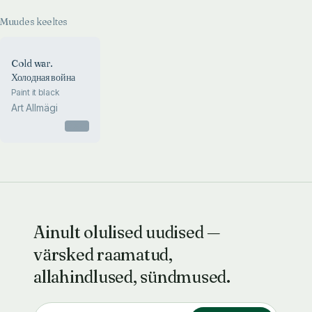
Muudes keeltes
Cold war.
Холодная война
Paint it black
Art Allmägi
Otsas
Ainult olulised uudised —
värsked raamatud,
allahindlused, sündmused.