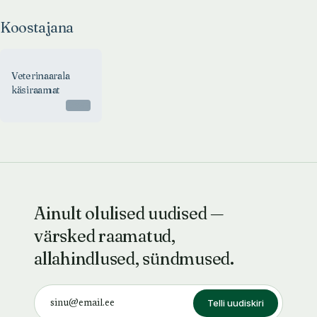
Koostajana
Veterinaarala
käsiraamat
Otsas
Ainult olulised uudised —
värsked raamatud,
allahindlused, sündmused.
Telli uudiskiri