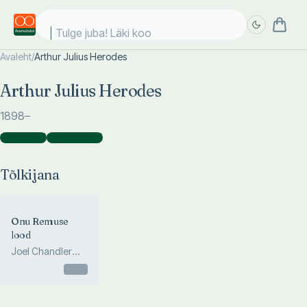
Tulge juba! Läki kool
Avaleht
/
Arthur Julius Herodes
Täpsem
Täpsem
Arthur Julius Herodes
otsing
otsing
1898
–
Tõlkijana
(
1
)
Koostajana
(
1
)
Tõlkijana
Onu Remuse
lood
Joel Chandler
Harris
Otsas