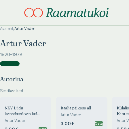
Avaleht
/
Artur Vader
Otsi täpsemalt
Otsi täpsemalt
Artur Vader
1920
–1978
Autorina
(
8
)
Autorina
Eestikeelsed
NSV Liidu
Itaalia päikese all
Külali
konstitutsioon kui
Kamer
Artur Vader
sotsialistliku
Artur Vader
Artur 
3.00 €
Osta
demokraatia arengu