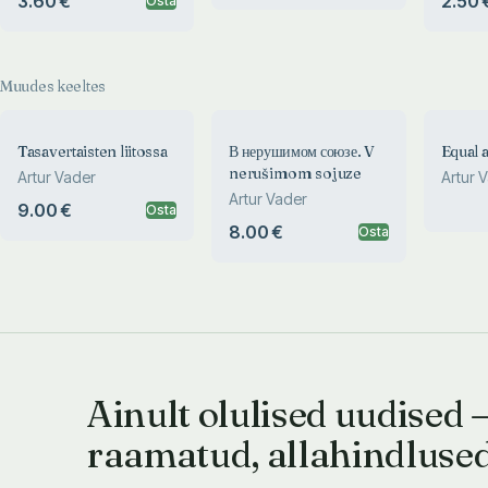
3.60 €
2.50 
Osta
manifest
Muudes keeltes
Tasavertaisten liitossa
В нерушимом союзе. V
Equal 
nerušimom sojuze
Artur Vader
Artur 
Artur Vader
9.00 €
Osta
8.00 €
Osta
Ainult olulised uudised 
raamatud, allahindluse