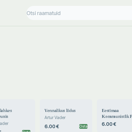
slahkes
Vennalikus liidus
Eestimaa
unis
Kommunistlik P
Artur Vader
töörahva võitlus
Vader
6.00 €
6.00 €
Osta
avangardis