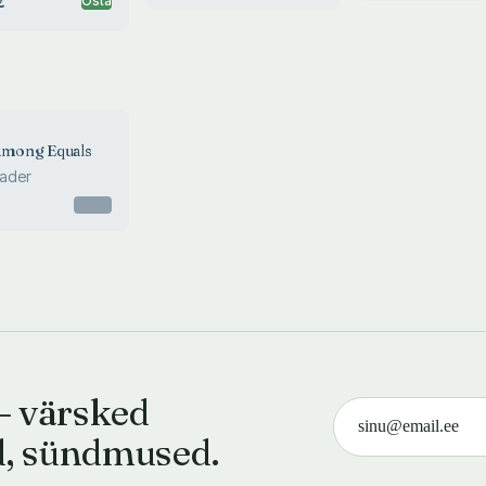
€
Osta
among Equals
Vader
Otsas
— värsked
d, sündmused.