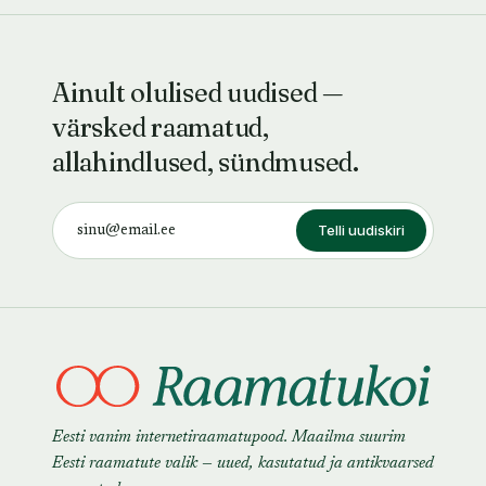
Ainult olulised uudised —
värsked raamatud,
allahindlused, sündmused.
Telli uudiskiri
Eesti vanim internetiraamatupood. Maailma suurim
Eesti raamatute valik — uued, kasutatud ja antikvaarsed