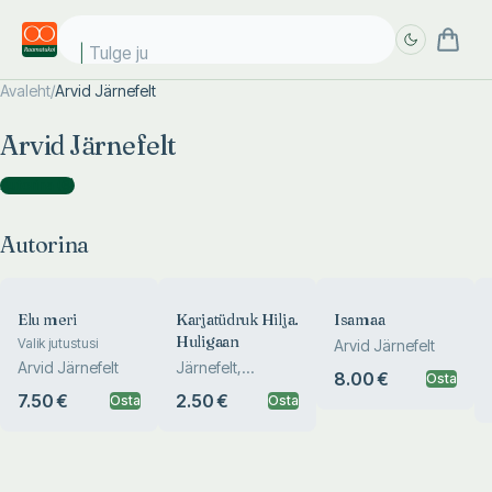
Tulge jub
Avaleht
/
Arvid Järnefelt
Täpsem
Täpsem
Arvid Järnefelt
otsing
otsing
Autorina
(
6
)
Autorina
Elu meri
Karjatüdruk Hilja.
Isamaa
Huligaan
Valik jutustusi
Arvid Järnefelt
Arvid Järnefelt
Järnefelt,
8.00 €
Osta
Linnankoski
7.50 €
2.50 €
Osta
Osta