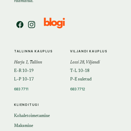
raamatud.
TALLINNA KAUPLUS
VILJANDI KAUPLUS
Harju 1, Tallinn
Lossi 28, Viljandi
E–R 10–19
T–L 10–18
L–P 10–17
P–E suletud
683 7711
683 7712
KLIENDITUGI
Kohaletoimetamine
Maksmine