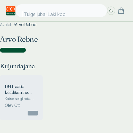
Tulge juba! Läki kool
Avaleht
/
Arvo Rebne
Täpsem
Täpsem
Arvo Rebne
otsing
otsing
Kujundajana
(
1
)
Kujundajana
1941. aasta
küüditamine
Eestis
Katse selgitada
lünka Rootsi ja Norra
Olev Ott
gümnaasiumiõpikutes
Otsas