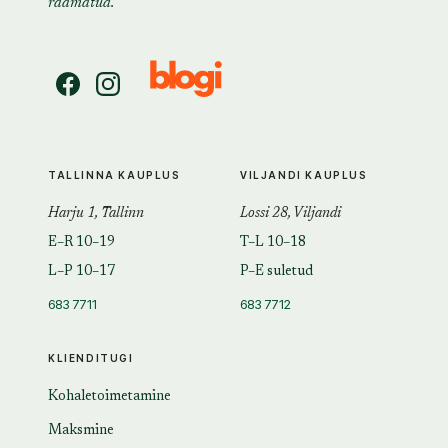
raamatud.
TALLINNA KAUPLUS
VILJANDI KAUPLUS
Harju 1, Tallinn
Lossi 28, Viljandi
E–R 10–19
T–L 10–18
L–P 10–17
P–E suletud
683 7711
683 7712
KLIENDITUGI
Kohaletoimetamine
Maksmine