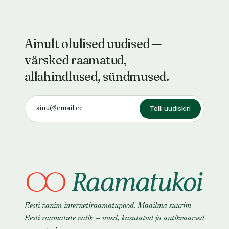
Ainult olulised uudised —
värsked raamatud,
allahindlused, sündmused.
Telli uudiskiri
Eesti vanim internetiraamatupood. Maailma suurim
Eesti raamatute valik — uued, kasutatud ja antikvaarsed