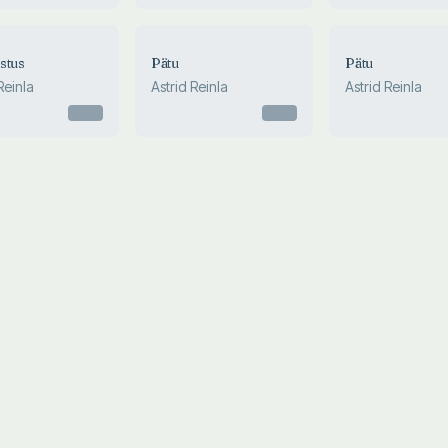
stus
Pätu
Pätu
Reinla
Astrid Reinla
Astrid Reinla
Otsas
Otsas