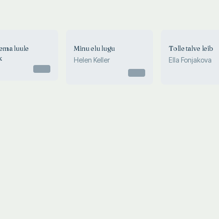
uema luule
Minu elu lugu
Tolle talve leib
k
Helen Keller
Ella Fonjakova
Otsas
Otsas