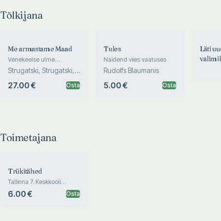
Tõlkijana
Me armastame Maad
Tules
Läti u
valimi
Venekeelse ulme
Näidend viies vaatuses
antoloogia
Strugatski, Strugatski,
Rudolfs Blaumanis
Balabuhha, Mi...
27.00 €
5.00 €
Osta
Osta
Toimetajana
Trükitähed
Tallinna 7. Keskkooli
almanahh
6.00 €
Osta