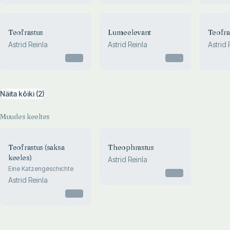
Teofrastus
Lumeelevant
Teofra
Astrid Reinla
Astrid Reinla
Astrid 
Otsas
Otsas
Näita kõiki (2)
Muudes keeltes
Teofrastus (saksa
Theophrastus
keeles)
Astrid Reinla
Eine Katzengeschichte
Otsas
Astrid Reinla
Otsas