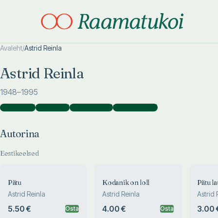
Avaleht
/
Astrid Reinla
Otsi täpsemalt
Otsi täpsemalt
Astrid Reinla
1948
–1995
Autorina
(
18
)
Tõlkijana
(
5
)
Toimetajana
(
1
)
Kaasautorina
(
1
)
Autorina
Eestikeelsed
Pätu
Kodanik on loll
Pätu la
Astrid Reinla
Astrid Reinla
Astrid 
5.50 €
4.00 €
3.00 
Osta
Osta