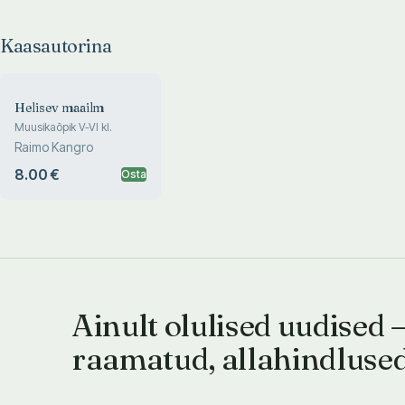
Kaasautorina
Helisev maailm
Muusikaõpik V-VI kl.
Raimo Kangro
8.00 €
Osta
Ainult olulised uudised 
raamatud, allahindluse