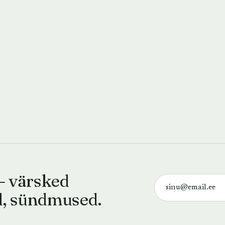
— värsked
d, sündmused.