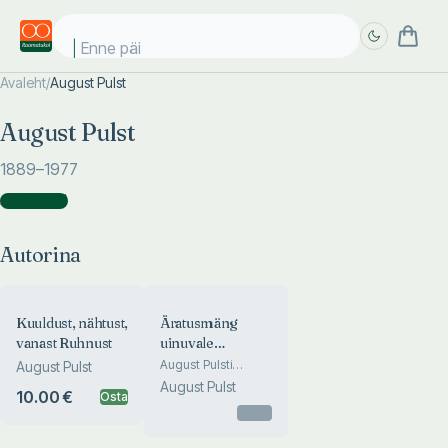
Enne päik
Avaleht
/
August Pulst
Täpsem
Täpsem
August Pulst
otsing
otsing
1889
–1977
Autorina
(
2
)
Autorina
Kuuldust, nähtust,
Äratusmäng
vanast Ruhnust
uinuvale
rahvamuusikale
August Pulsti
August Pulst
mälestusi
August Pulst
10.00 €
Osta
Otsas