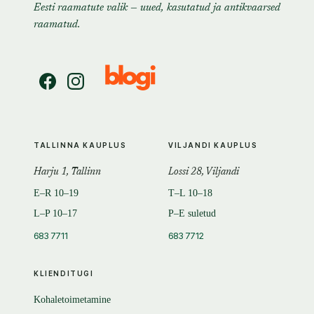
Eesti raamatute valik — uued, kasutatud ja antikvaarsed
raamatud.
TALLINNA KAUPLUS
VILJANDI KAUPLUS
Harju 1, Tallinn
Lossi 28, Viljandi
E–R 10–19
T–L 10–18
L–P 10–17
P–E suletud
683 7711
683 7712
KLIENDITUGI
Kohaletoimetamine