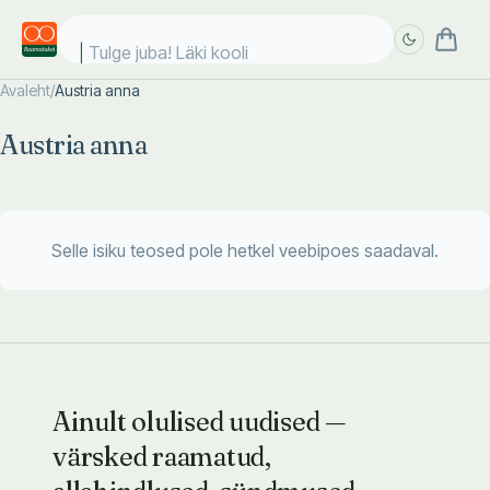
Tulge juba! Läki kooli!
Avaleht
/
Austria anna
Täpsem
Täpsem
Austria anna
otsing
otsing
Selle isiku teosed pole hetkel veebipoes saadaval.
Ainult olulised uudised —
värsked raamatud,