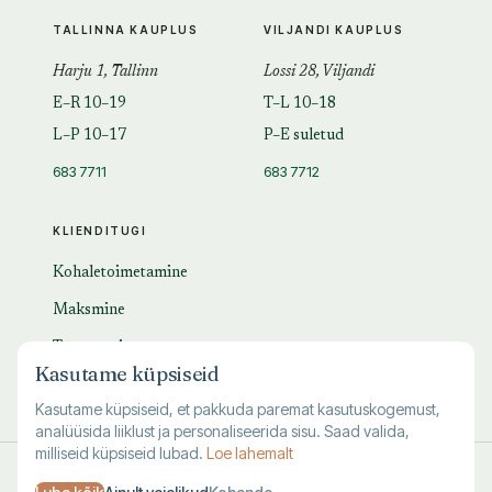
TALLINNA KAUPLUS
VILJANDI KAUPLUS
Harju 1, Tallinn
Lossi 28, Viljandi
E–R 10–19
T–L 10–18
L–P 10–17
P–E suletud
683 7711
683 7712
KLIENDITUGI
Kohaletoimetamine
Maksmine
Tagastamine
Kasutame küpsiseid
KKK
Kasutame küpsiseid, et pakkuda paremat kasutuskogemust,
analüüsida liiklust ja personaliseerida sisu. Saad valida,
milliseid küpsiseid lubad.
Loe lahemalt
© 1995–
2026
Kuutõrvaja OÜ · reg. 10463994