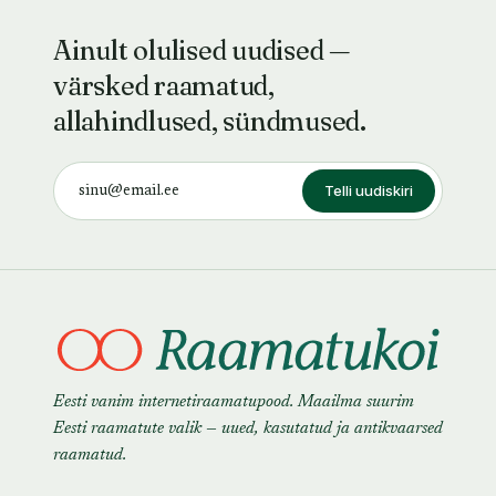
Ainult olulised uudised —
värsked raamatud,
allahindlused, sündmused.
Telli uudiskiri
Eesti vanim internetiraamatupood. Maailma suurim
Eesti raamatute valik — uued, kasutatud ja antikvaarsed
raamatud.