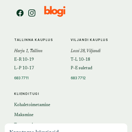
TALLINNA KAUPLUS
VILJANDI KAUPLUS
Harju 1, Tallinn
Lossi 28, Viljandi
E–R 10–19
T–L 10–18
L–P 10–17
P–E suletud
683 7711
683 7712
KLIENDITUGI
Kohaletoimetamine
Maksmine
Tagastamine