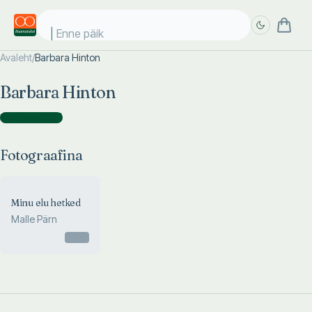
Enne päike
Avaleht
/
Barbara Hinton
Täpsem
Täpsem
Barbara Hinton
otsing
otsing
Fotograafina
(
1
)
Fotograafina
Minu elu hetked
Malle Pärn
Otsas