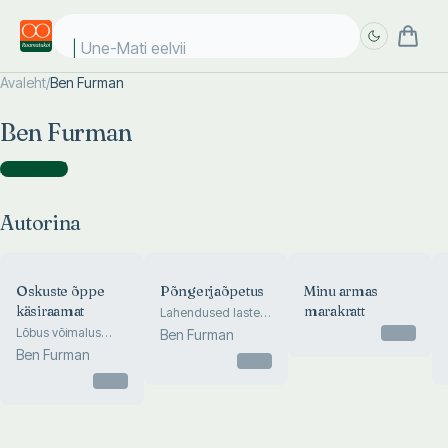
Une-Mati eelviim
Avaleht
/
Ben Furman
Täpsem
Täpsem
Ben Furman
otsing
otsing
Autorina
(
4
)
Autorina
Oskuste õppe
Põngerjaõpetus
Minu armas
käsiraamat
marakratt
Lahendused laste
probleemidele
Lõbus võimalus
Otsas
Ben Furman
aidata lastel õppida
Ben Furman
Otsas
uusi oskusi ja
lahendada
Otsas
probleeme