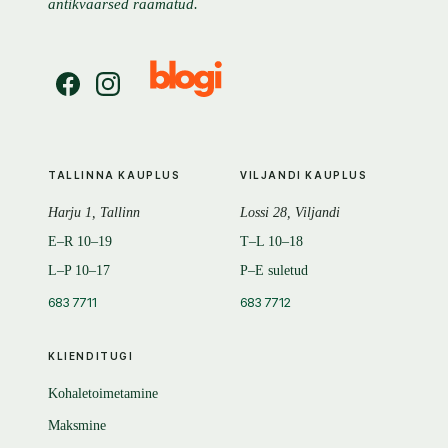
antikvaarsed raamatud.
TALLINNA KAUPLUS
VILJANDI KAUPLUS
Harju 1, Tallinn
Lossi 28, Viljandi
E–R 10–19
T–L 10–18
L–P 10–17
P–E suletud
683 7711
683 7712
KLIENDITUGI
Kohaletoimetamine
Maksmine