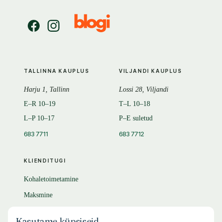
TALLINNA KAUPLUS
VILJANDI KAUPLUS
Harju 1, Tallinn
Lossi 28, Viljandi
E–R 10–19
T–L 10–18
L–P 10–17
P–E suletud
683 7711
683 7712
KLIENDITUGI
Kohaletoimetamine
Maksmine
Tagastamine
Kasutame küpsiseid