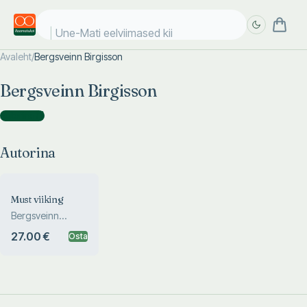
Une-Mati eelviimased kiik
Avaleht
/
Bergsveinn Birgisson
Täpsem
Täpsem
Bergsveinn Birgisson
otsing
otsing
Autorina
(
1
)
Autorina
Must viiking
Bergsveinn
Birgisson
27.00 €
Osta