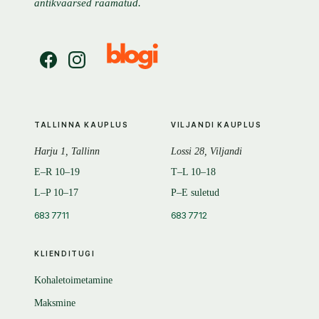
antikvaarsed raamatud.
TALLINNA KAUPLUS
VILJANDI KAUPLUS
Harju 1, Tallinn
Lossi 28, Viljandi
E–R 10–19
T–L 10–18
L–P 10–17
P–E suletud
683 7711
683 7712
KLIENDITUGI
Kohaletoimetamine
Maksmine