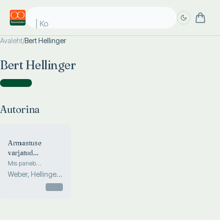
Kor
Avaleht
/
Bert Hellinger
Täpsem
Täpsem
Bert Hellinger
otsing
otsing
Autorina
(
1
)
Autorina
Armastuse
varjatud
sümmeetria
Mis paneb
armastuse suhetes
Weber, Hellinger,
voolama
Beaumont
Otsas