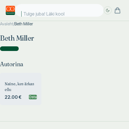
Tulge juba! Läki kooli
Avaleht
/
Beth Miller
Täpsem
Täpsem
Beth Miller
otsing
otsing
Autorina
(
1
)
Autorina
Naine, kes ärkas
ellu
22.00 €
Osta