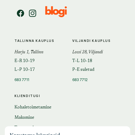
TALLINNA KAUPLUS
VILJANDI KAUPLUS
Harju 1, Tallinn
Lossi 28, Viljandi
E–R 10–19
T–L 10–18
L–P 10–17
P–E suletud
683 7711
683 7712
KLIENDITUGI
Kohaletoimetamine
Maksmine
Tagastamine