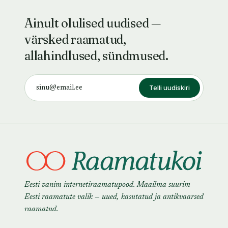
Ainult olulised uudised —
värsked raamatud,
allahindlused, sündmused.
Telli uudiskiri
Eesti vanim internetiraamatupood. Maailma suurim
Eesti raamatute valik — uued, kasutatud ja antikvaarsed
raamatud.