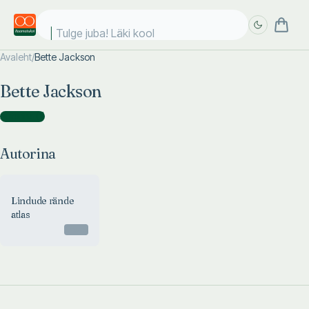
Tulge juba! Läki kooli
Avaleht
/
Bette Jackson
Täpsem
Täpsem
Bette Jackson
otsing
otsing
Autorina
(
1
)
Autorina
Lindude rände
atlas
Otsas