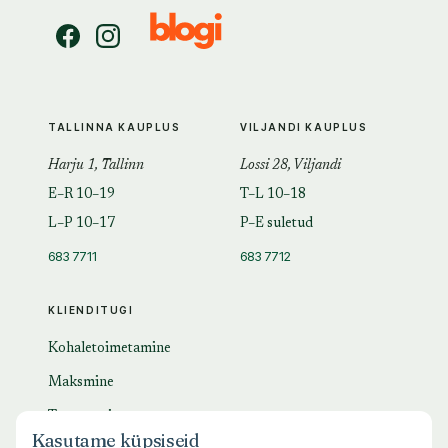
TALLINNA KAUPLUS
VILJANDI KAUPLUS
Harju 1, Tallinn
Lossi 28, Viljandi
E–R 10–19
T–L 10–18
L–P 10–17
P–E suletud
683 7711
683 7712
KLIENDITUGI
Kohaletoimetamine
Maksmine
Tagastamine
Kasutame küpsiseid