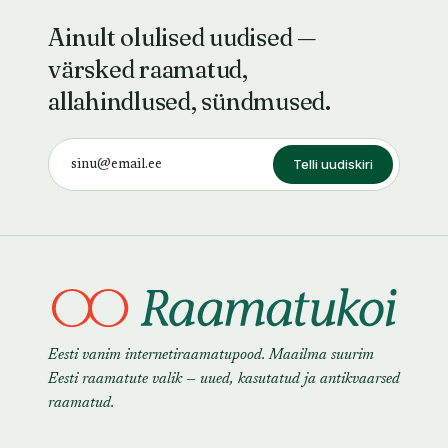
Ainult olulised uudised —
värsked raamatud,
allahindlused, sündmused.
Telli uudiskiri
Eesti vanim internetiraamatupood. Maailma suurim
Eesti raamatute valik — uued, kasutatud ja antikvaarsed
raamatud.