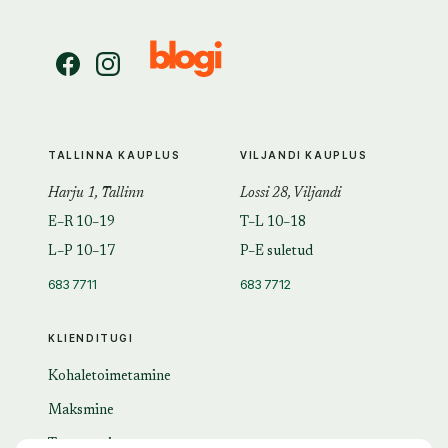
TALLINNA KAUPLUS
VILJANDI KAUPLUS
Harju 1, Tallinn
Lossi 28, Viljandi
E–R 10–19
T–L 10–18
L–P 10–17
P–E suletud
683 7711
683 7712
KLIENDITUGI
Kohaletoimetamine
Maksmine
Tagastamine