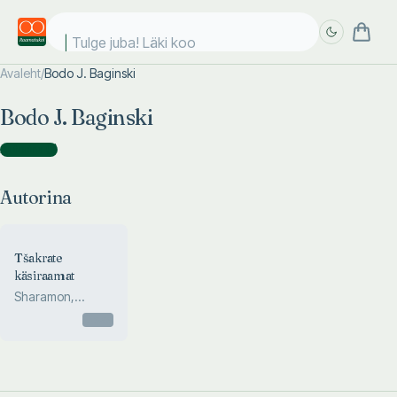
Tulge juba! Läki kool
Avaleht
/
Bodo J. Baginski
Täpsem
Täpsem
Bodo J. Baginski
otsing
otsing
Autorina
(
1
)
Autorina
Tšakrate
käsiraamat
Sharamon,
Baginski
Otsas