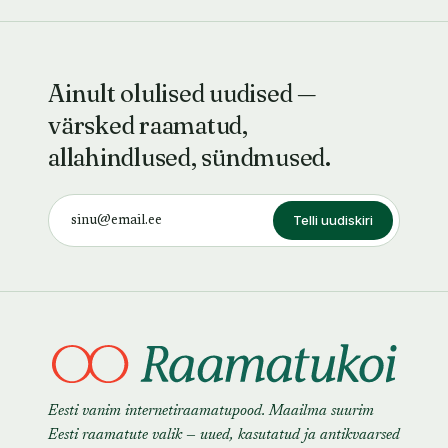
Ainult olulised uudised —
värsked raamatud,
allahindlused, sündmused.
Telli uudiskiri
Eesti vanim internetiraamatupood. Maailma suurim
Eesti raamatute valik — uued, kasutatud ja antikvaarsed