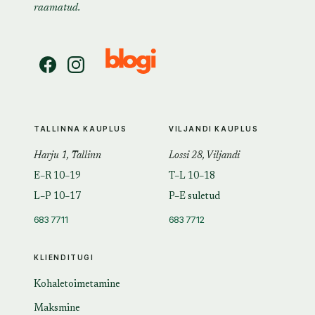
raamatud.
TALLINNA KAUPLUS
VILJANDI KAUPLUS
Harju 1, Tallinn
Lossi 28, Viljandi
E–R 10–19
T–L 10–18
L–P 10–17
P–E suletud
683 7711
683 7712
KLIENDITUGI
Kohaletoimetamine
Maksmine