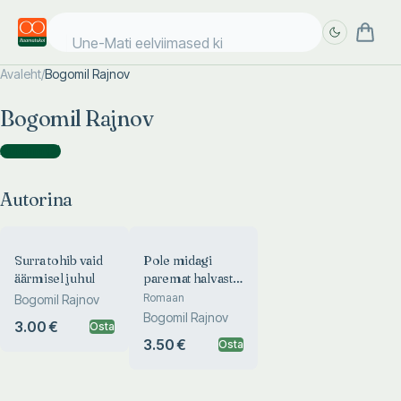
Une-Mati eelviimased kii
Avaleht
/
Bogomil Rajnov
Täpsem
Täpsem
Bogomil Rajnov
otsing
otsing
Autorina
(
2
)
Autorina
Surra tohib vaid
Pole midagi
äärmisel juhul
paremat halvast
ilmast
Romaan
Bogomil Rajnov
Bogomil Rajnov
3.00 €
Osta
3.50 €
Osta