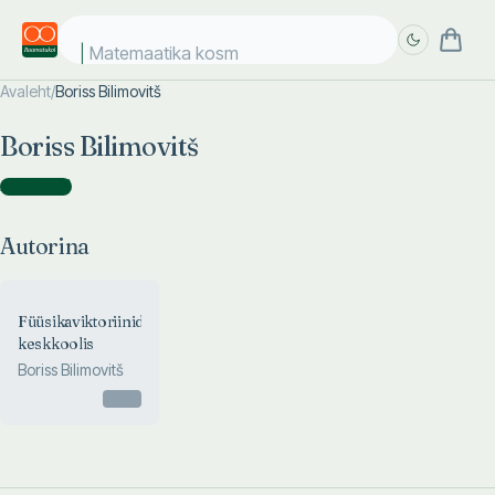
Matemaatika kosmo
Avaleht
/
Boriss Bilimovitš
Täpsem
Täpsem
Boriss Bilimovitš
otsing
otsing
Autorina
(
1
)
Autorina
Füüsikaviktoriinid
keskkoolis
Boriss Bilimovitš
Otsas