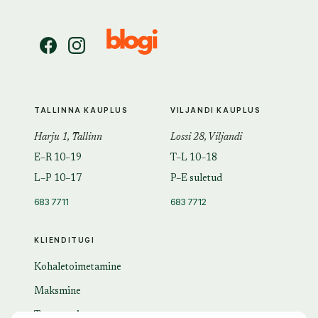
TALLINNA KAUPLUS
VILJANDI KAUPLUS
Harju 1, Tallinn
Lossi 28, Viljandi
E–R 10–19
T–L 10–18
L–P 10–17
P–E suletud
683 7711
683 7712
KLIENDITUGI
Kohaletoimetamine
Maksmine
Tagastamine