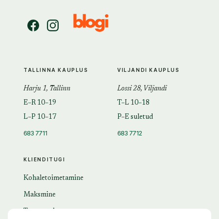
TALLINNA KAUPLUS
VILJANDI KAUPLUS
Harju 1, Tallinn
Lossi 28, Viljandi
E–R 10–19
T–L 10–18
L–P 10–17
P–E suletud
683 7711
683 7712
KLIENDITUGI
Kohaletoimetamine
Maksmine
Tagastamine