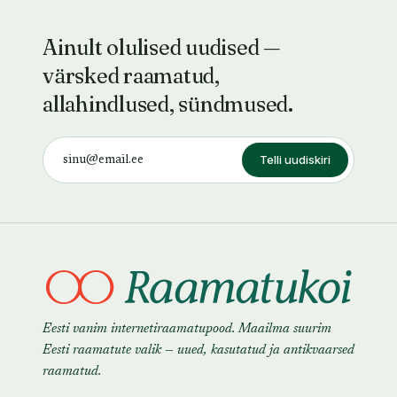
Ainult olulised uudised —
värsked raamatud,
allahindlused, sündmused.
Telli uudiskiri
Eesti vanim internetiraamatupood. Maailma suurim
Eesti raamatute valik — uued, kasutatud ja antikvaarsed
raamatud.