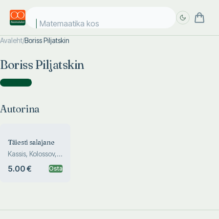
Matemaatika kosm
Avaleht
/
Boriss Piljatskin
Täpsem
Täpsem
Boriss Piljatskin
otsing
otsing
Autorina
(
1
)
Autorina
Täiesti salajane
Kassis, Kolossov,
Mihhailov,
5.00 €
Osta
Piljatskin