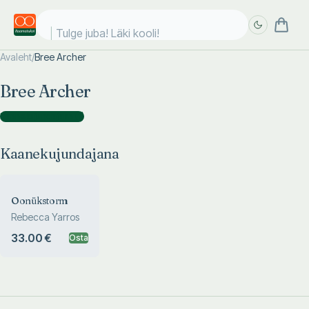
Tulge juba! Läki kooli!
Avaleht
/
Bree Archer
Täpsem
Täpsem
Bree Archer
otsing
otsing
Kaanekujundajana
(
1
)
Kaanekujundajana
Oonükstorm
Rebecca Yarros
33.00 €
Osta