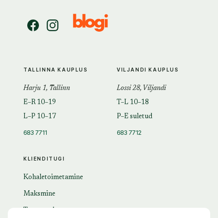
TALLINNA KAUPLUS
VILJANDI KAUPLUS
Harju 1, Tallinn
Lossi 28, Viljandi
E–R 10–19
T–L 10–18
L–P 10–17
P–E suletud
683 7711
683 7712
KLIENDITUGI
Kohaletoimetamine
Maksmine
Tagastamine