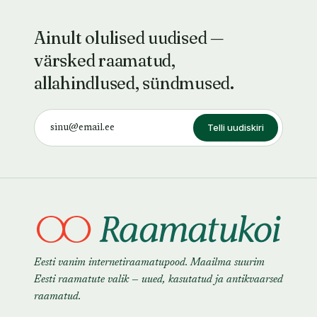
Ainult olulised uudised —
värsked raamatud,
allahindlused, sündmused.
Telli uudiskiri
Eesti vanim internetiraamatupood. Maailma suurim
Eesti raamatute valik — uued, kasutatud ja antikvaarsed
raamatud.