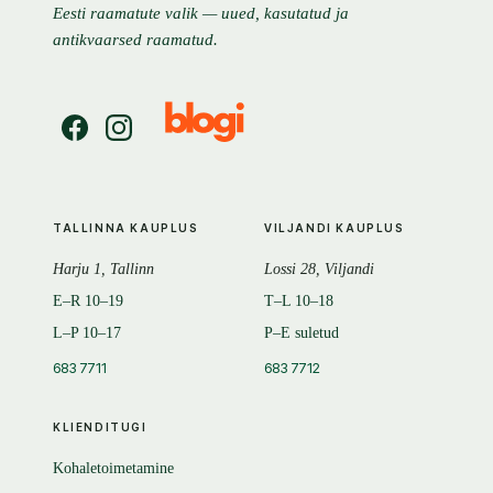
Eesti raamatute valik — uued, kasutatud ja
antikvaarsed raamatud.
TALLINNA KAUPLUS
VILJANDI KAUPLUS
Harju 1, Tallinn
Lossi 28, Viljandi
E–R 10–19
T–L 10–18
L–P 10–17
P–E suletud
683 7711
683 7712
KLIENDITUGI
Kohaletoimetamine