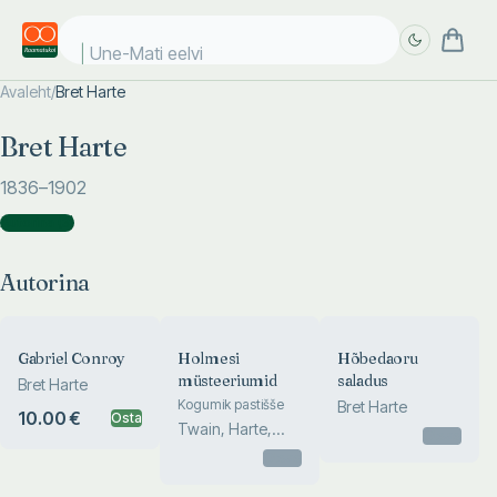
Une-Mati eelvii
Avaleht
/
Bret Harte
Täpsem
Täpsem
Bret Harte
otsing
otsing
1836
–1902
Autorina
(
3
)
Autorina
Gabriel Conroy
Holmesi
Hõbedaoru
müsteeriumid
saladus
Bret Harte
Kogumik pastišše
Bret Harte
10.00 €
Osta
Twain, Harte,
Otsas
Doyle, Barrie,
Otsas
Henry, W...