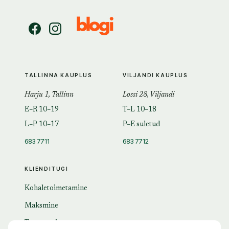
TALLINNA KAUPLUS
VILJANDI KAUPLUS
Harju 1, Tallinn
Lossi 28, Viljandi
E–R 10–19
T–L 10–18
L–P 10–17
P–E suletud
683 7711
683 7712
KLIENDITUGI
Kohaletoimetamine
Maksmine
Tagastamine