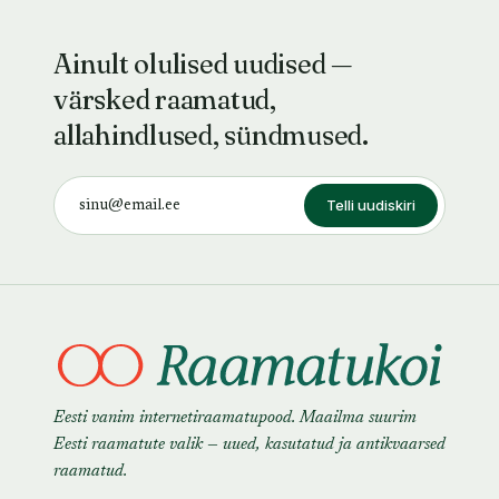
Ainult olulised uudised —
värsked raamatud,
allahindlused, sündmused.
Telli uudiskiri
Eesti vanim internetiraamatupood. Maailma suurim
Eesti raamatute valik — uued, kasutatud ja antikvaarsed
raamatud.