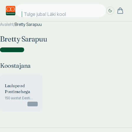
Tulge juba! Läki kooli
Avaleht
/
Bretty Sarapuu
Täpsem
Täpsem
Bretty Sarapuu
otsing
otsing
Koostajana
(
1
)
Koostajana
Laulupeod
Postimehega
150 aastat Eesti
üldlaulupidusid
Otsas
Postimehe
kajastuses