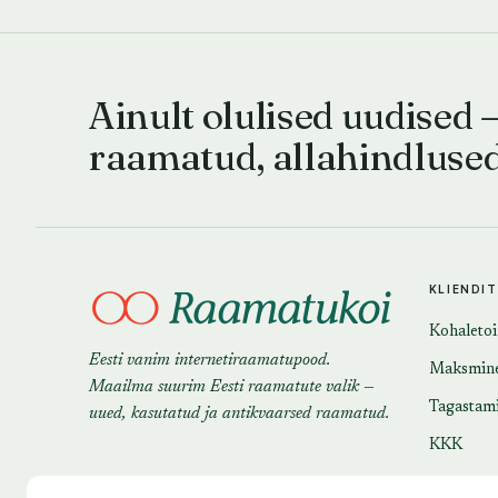
Ainult olulised uudised 
raamatud, allahindluse
KLIENDI
Kohaleto
Eesti vanim internetiraamatupood.
Maksmin
Maailma suurim Eesti raamatute valik —
Tagastam
uued, kasutatud ja antikvaarsed raamatud.
KKK