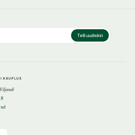
Telli uudiskiri
DI KAUPLUS
 Viljandi
18
tud