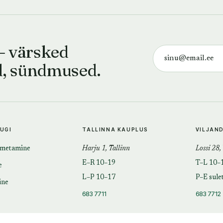
— värsked
d, sündmused.
TUGI
TALLINNA KAUPLUS
VILJAN
imetamine
Harju 1, Tallinn
Lossi 28,
E–R 10–19
T–L 10–
e
L–P 10–17
P–E sule
ine
683 7711
683 7712