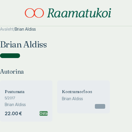
Avaleht
/
Brian Aldiss
Otsi täpsemalt
Otsi täpsemalt
Brian Aldiss
Autorina
(
2
)
Autorina
Peatumata
Kontramorfoos
5/2017
Brian Aldiss
Brian Aldiss
Otsas
22.00 €
Osta