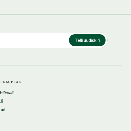
Telli uudiskiri
DI KAUPLUS
 Viljandi
18
tud