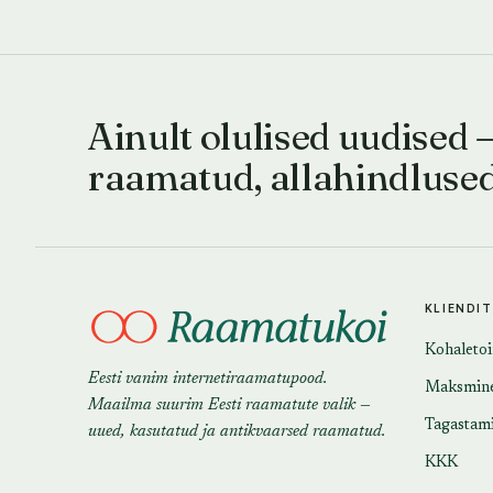
Ainult olulised uudised 
raamatud, allahindluse
KLIENDI
Kohaleto
Eesti vanim internetiraamatupood.
Maksmin
Maailma suurim Eesti raamatute valik —
Tagastam
uued, kasutatud ja antikvaarsed raamatud.
KKK