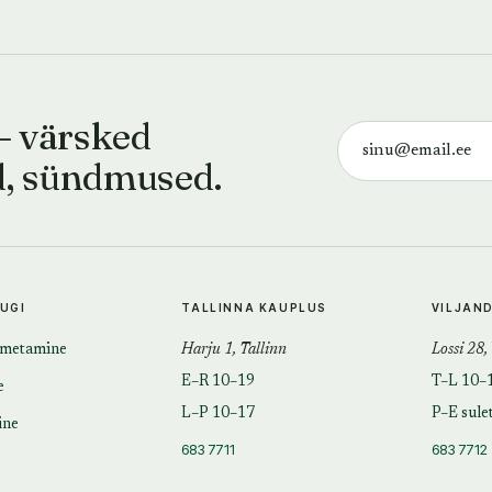
— värsked
d, sündmused.
TUGI
TALLINNA KAUPLUS
VILJAN
imetamine
Harju 1, Tallinn
Lossi 28,
E–R 10–19
T–L 10–
e
L–P 10–17
P–E sule
ine
683 7711
683 7712