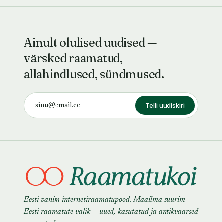
Ainult olulised uudised —
värsked raamatud,
allahindlused, sündmused.
Telli uudiskiri
Eesti vanim internetiraamatupood. Maailma suurim
Eesti raamatute valik — uued, kasutatud ja antikvaarsed