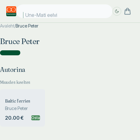
Une-Mati eelvii
Avaleht
/
Bruce Peter
Täpsem
Täpsem
Bruce Peter
otsing
otsing
Autorina
(
1
)
Autorina
Muudes keeltes
Baltic ferries
Bruce Peter
20.00 €
Osta