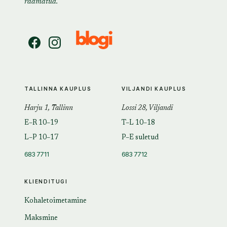
raamatud.
TALLINNA KAUPLUS
VILJANDI KAUPLUS
Harju 1, Tallinn
Lossi 28, Viljandi
E–R 10–19
T–L 10–18
L–P 10–17
P–E suletud
683 7711
683 7712
KLIENDITUGI
Kohaletoimetamine
Maksmine