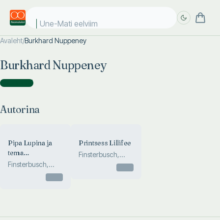
Une-Mati eelviima
Avaleht
/
Burkhard Nuppeney
Täpsem
Täpsem
Burkhard Nuppeney
otsing
otsing
Autorina
(
2
)
Autorina
Pipa Lupina ja
Printsess Lillifee
tema
Finsterbusch,
puutüvemaja
Finsterbusch,
Nuppeney
Otsas
vennaskond
Nuppeney
Otsas