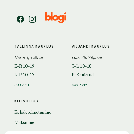
TALLINNA KAUPLUS
VILJANDI KAUPLUS
Harju 1, Tallinn
Lossi 28, Viljandi
E–R 10–19
T–L 10–18
L–P 10–17
P–E suletud
683 7711
683 7712
KLIENDITUGI
Kohaletoimetamine
Maksmine
Tagastamine