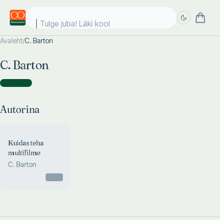
Tulge juba! Läki kooli
Avaleht
/
C. Barton
Täpsem
Täpsem
C. Barton
otsing
otsing
Autorina
(
1
)
Autorina
Kuidas teha
multifilme
C. Barton
Otsas