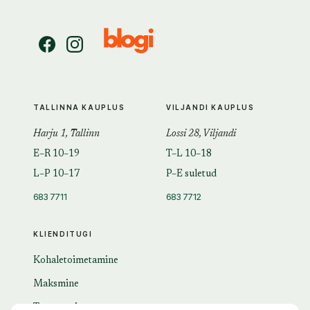
TALLINNA KAUPLUS
VILJANDI KAUPLUS
Harju 1, Tallinn
Lossi 28, Viljandi
E–R 10–19
T–L 10–18
L–P 10–17
P–E suletud
683 7711
683 7712
KLIENDITUGI
Kohaletoimetamine
Maksmine
Tagastamine