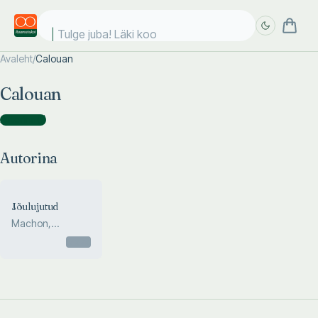
Tulge juba! Läki kool
Avaleht
/
Calouan
Täpsem
Täpsem
Calouan
otsing
otsing
Autorina
(
1
)
Autorina
Jõulujutud
Machon,
Brenaud, Coster,
Otsas
Calouan, Led...