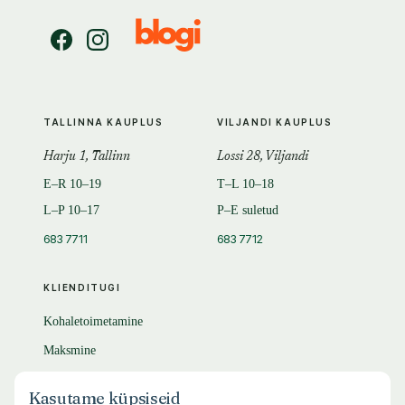
TALLINNA KAUPLUS
VILJANDI KAUPLUS
Harju 1, Tallinn
Lossi 28, Viljandi
E–R 10–19
T–L 10–18
L–P 10–17
P–E suletud
683 7711
683 7712
KLIENDITUGI
Kohaletoimetamine
Maksmine
Tagastamine
Kasutame küpsiseid