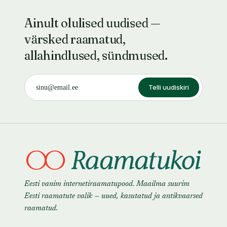
Ainult olulised uudised —
värsked raamatud,
allahindlused, sündmused.
Telli uudiskiri
Eesti vanim internetiraamatupood. Maailma suurim
Eesti raamatute valik — uued, kasutatud ja antikvaarsed
raamatud.