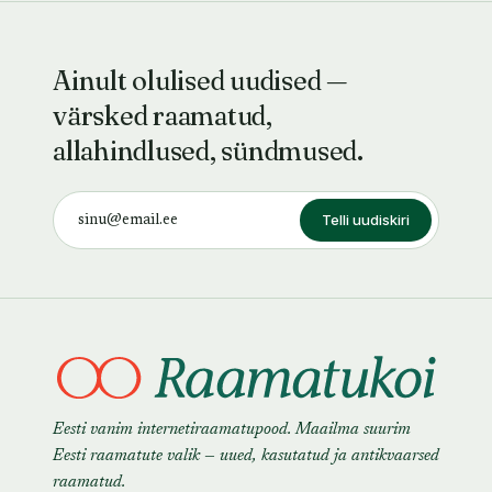
Ainult olulised uudised —
värsked raamatud,
allahindlused, sündmused.
Telli uudiskiri
Eesti vanim internetiraamatupood. Maailma suurim
Eesti raamatute valik — uued, kasutatud ja antikvaarsed
raamatud.