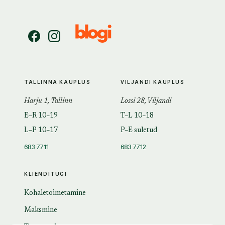
TALLINNA KAUPLUS
VILJANDI KAUPLUS
Harju 1, Tallinn
Lossi 28, Viljandi
E–R 10–19
T–L 10–18
L–P 10–17
P–E suletud
683 7711
683 7712
KLIENDITUGI
Kohaletoimetamine
Maksmine