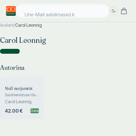
Une-Mati eelviimased ki
Avaleht
/
Carol Leonnig
Täpsem
Täpsem
Carol Leonnig
otsing
otsing
Autorina
(
1
)
Autorina
Null nurjumist
Salateenistuse tõus
ja langus
Carol Leonnig
42.00 €
Osta