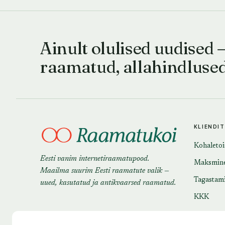
Ainult olulised uudised 
raamatud, allahindluse
KLIENDI
Kohaleto
Eesti vanim internetiraamatupood.
Maksmin
Maailma suurim Eesti raamatute valik —
Tagastam
uued, kasutatud ja antikvaarsed raamatud.
KKK