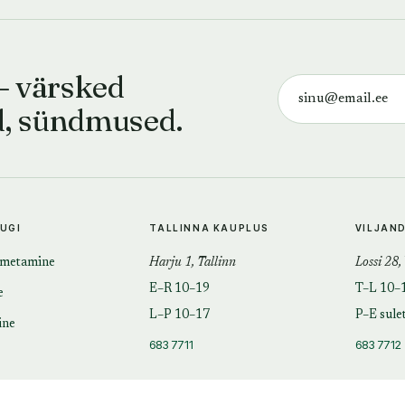
— värsked
d, sündmused.
TUGI
TALLINNA KAUPLUS
VILJAN
imetamine
Harju 1, Tallinn
Lossi 28,
E–R 10–19
T–L 10–
e
L–P 10–17
P–E sule
ine
683 7711
683 7712