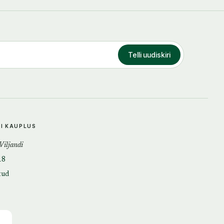
Telli uudiskiri
DI KAUPLUS
 Viljandi
18
tud