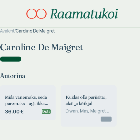
Avaleht
/
Caroline De Maigret
Otsi täpsemalt
Otsi täpsemalt
Caroline De Maigret
Autorina
(
2
)
Autorina
Mida vanemaks, seda
Kuidas olla pariisitar,
paremaks – aga ikkagi
alati ja kõikjal
vanemaks
Diwan, Mas, Maigret,
36.00 €
Osta
Berest
Otsas