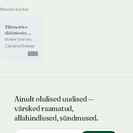
Muudes keeltes
Tähtmotiive
tikkimiseks.
Alphabet Letters
Motiive Elise talu
käsitöökoja
in Embroidery
Caroline Kremer
mustrilehtedelt
Otsas
Ainult olulised uudised —
värsked raamatud,
allahindlused, sündmused.