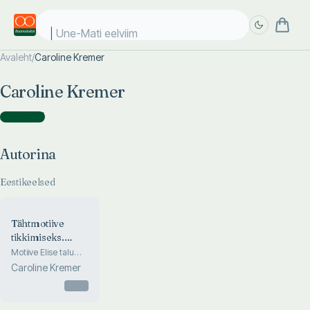
Une-Mati eelviima
Avaleht
/
Caroline Kremer
Täpsem
Täpsem
Caroline Kremer
otsing
otsing
Autorina
(
1
)
Autorina
Eestikeelsed
Tähtmotiive
tikkimiseks.
Alphabet Letters
Motiive Elise talu
käsitöökoja
in Embroidery
Caroline Kremer
mustrilehtedelt
Otsas