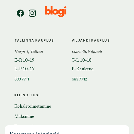
TALLINNA KAUPLUS
VILJANDI KAUPLUS
Harju 1, Tallinn
Lossi 28, Viljandi
E–R 10–19
T–L 10–18
L–P 10–17
P–E suletud
683 7711
683 7712
KLIENDITUGI
Kohaletoimetamine
Maksmine
Tagastamine