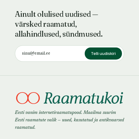
Ainult olulised uudised —
värsked raamatud,
allahindlused, sündmused.
Telli uudiskiri
Eesti vanim internetiraamatupood. Maailma suurim
Eesti raamatute valik — uued, kasutatud ja antikvaarsed
raamatud.