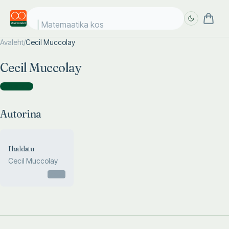
Matemaatika kosm
Avaleht
/
Cecil Muccolay
Täpsem
Täpsem
Cecil Muccolay
otsing
otsing
Autorina
(
1
)
Autorina
Ihaldatu
Cecil Muccolay
Otsas