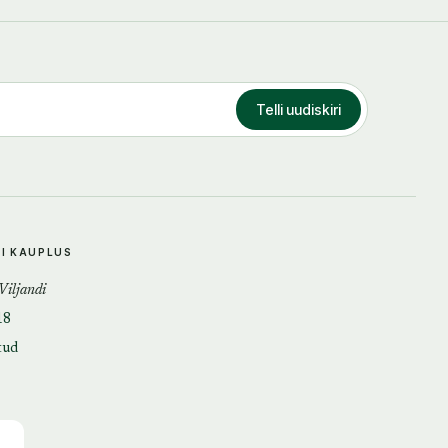
Telli uudiskiri
DI KAUPLUS
 Viljandi
18
tud