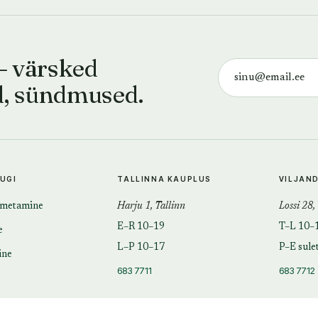
— värsked
d, sündmused.
TUGI
TALLINNA KAUPLUS
VILJAN
imetamine
Harju 1, Tallinn
Lossi 28,
E–R 10–19
T–L 10–
e
L–P 10–17
P–E sule
ine
683 7711
683 7712