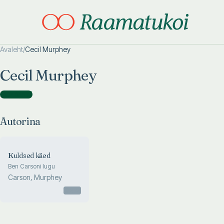
Avaleht
/
Cecil Murphey
Otsi täpsemalt
Otsi täpsemalt
Cecil Murphey
Autorina
(
1
)
Autorina
Kuldsed käed
Ben Carsoni lugu
Carson, Murphey
Otsas