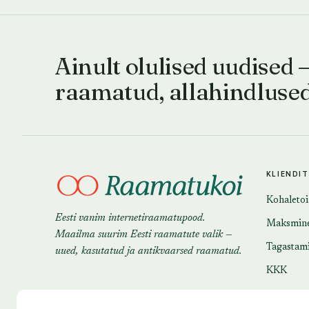
Ainult olulised uudised 
raamatud, allahindluse
KLIENDI
Kohaleto
Eesti vanim internetiraamatupood.
Maksmin
Maailma suurim Eesti raamatute valik —
Tagastam
uued, kasutatud ja antikvaarsed raamatud.
KKK