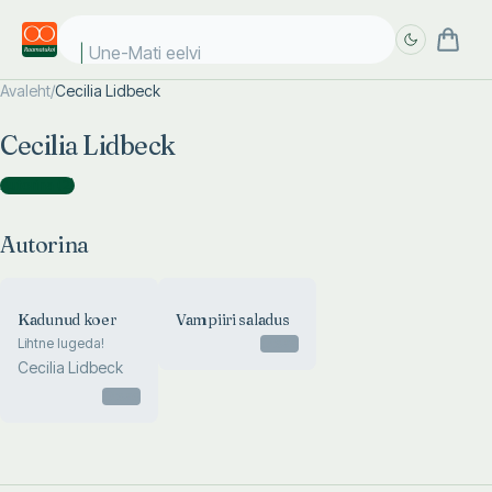
Une-Mati eelviim
Avaleht
/
Cecilia Lidbeck
Täpsem
Täpsem
Cecilia Lidbeck
otsing
otsing
Autorina
(
2
)
Autorina
Kadunud koer
Vampiiri saladus
Lihtne lugeda!
Otsas
Cecilia Lidbeck
Otsas