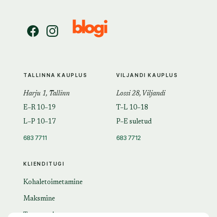
TALLINNA KAUPLUS
VILJANDI KAUPLUS
Harju 1, Tallinn
Lossi 28, Viljandi
E–R 10–19
T–L 10–18
L–P 10–17
P–E suletud
683 7711
683 7712
KLIENDITUGI
Kohaletoimetamine
Maksmine
Tagastamine