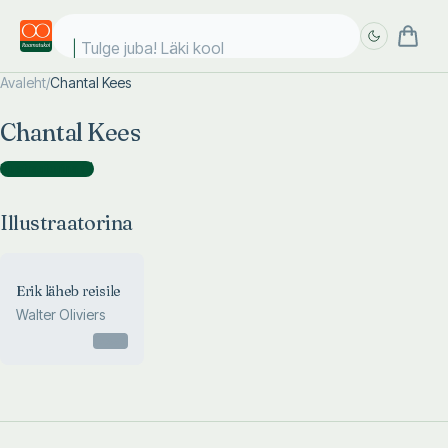
Tulge juba! Läki kooli
Avaleht
/
Chantal Kees
Täpsem
Täpsem
Chantal Kees
otsing
otsing
Illustraatorina
(
1
)
Illustraatorina
Erik läheb reisile
Walter Oliviers
Otsas