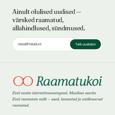
Ainult olulised uudised —
värsked raamatud,
allahindlused, sündmused.
Telli uudiskiri
Eesti vanim internetiraamatupood. Maailma suurim
Eesti raamatute valik — uued, kasutatud ja antikvaarsed
raamatud.