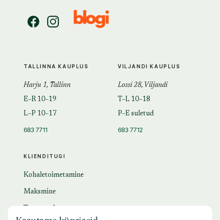
TALLINNA KAUPLUS
VILJANDI KAUPLUS
Harju 1, Tallinn
Lossi 28, Viljandi
E–R 10–19
T–L 10–18
L–P 10–17
P–E suletud
683 7711
683 7712
KLIENDITUGI
Kohaletoimetamine
Maksmine
Tagastamine