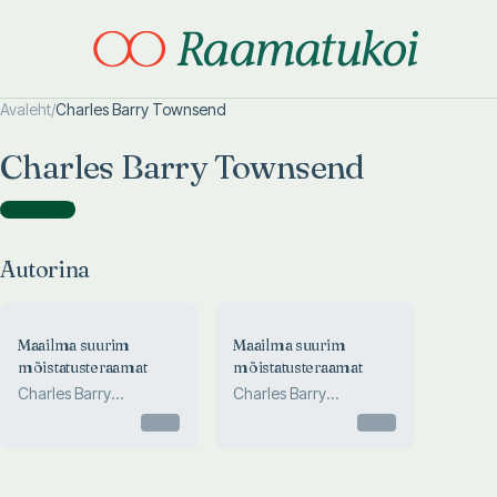
Avaleht
/
Charles Barry Townsend
Otsi täpsemalt
Otsi täpsemalt
Charles Barry Townsend
Autorina
(
2
)
Autorina
Maailma suurim
Maailma suurim
mõistatusteraamat
mõistatusteraamat
Charles Barry
Charles Barry
Townsend
Townsend
Otsas
Otsas