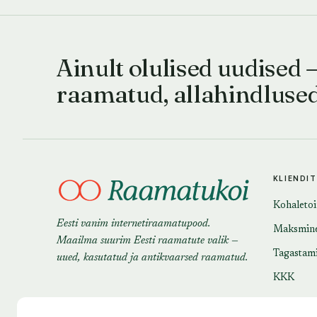
Ainult olulised uudised 
raamatud, allahindluse
KLIENDI
Kohaleto
Eesti vanim internetiraamatupood.
Maksmin
Maailma suurim Eesti raamatute valik —
Tagastam
uued, kasutatud ja antikvaarsed raamatud.
KKK