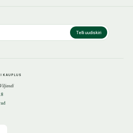
Telli uudiskiri
DI KAUPLUS
 Viljandi
18
tud