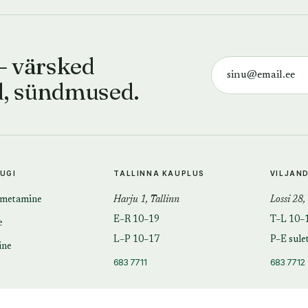
— värsked
d, sündmused.
TUGI
TALLINNA KAUPLUS
VILJAN
imetamine
Harju 1, Tallinn
Lossi 28,
E–R 10–19
T–L 10–
e
L–P 10–17
P–E sule
ine
683 7711
683 7712