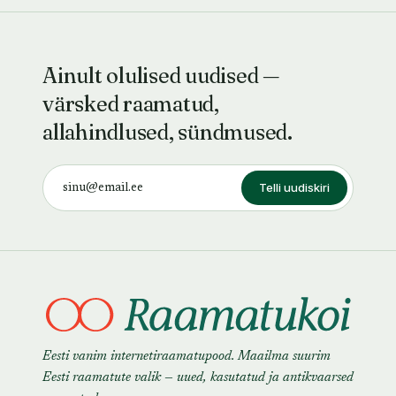
Ainult olulised uudised —
värsked raamatud,
allahindlused, sündmused.
Telli uudiskiri
Eesti vanim internetiraamatupood. Maailma suurim
Eesti raamatute valik — uued, kasutatud ja antikvaarsed