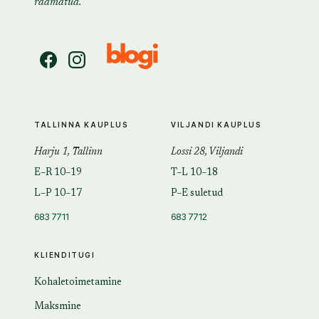
raamatud.
TALLINNA KAUPLUS
VILJANDI KAUPLUS
Harju 1, Tallinn
Lossi 28, Viljandi
E–R 10–19
T–L 10–18
L–P 10–17
P–E suletud
683 7711
683 7712
KLIENDITUGI
Kohaletoimetamine
Maksmine