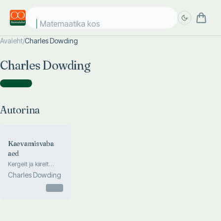
Matemaatika kosm
Avaleht
/
Charles Dowding
Täpsem
Täpsem
Charles Dowding
otsing
otsing
Autorina
(
1
)
Autorina
Kaevamisvaba
aed
Kergelt ja kiirelt
umbrohust
Charles Dowding
köögiviljadeni
Otsas