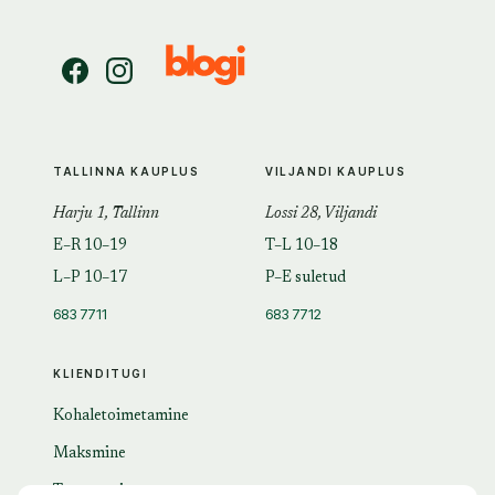
TALLINNA KAUPLUS
VILJANDI KAUPLUS
Harju 1, Tallinn
Lossi 28, Viljandi
E–R 10–19
T–L 10–18
L–P 10–17
P–E suletud
683 7711
683 7712
KLIENDITUGI
Kohaletoimetamine
Maksmine
Tagastamine