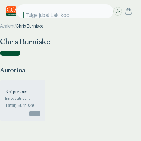
Tulge juba! Läki kooli
Avaleht
/
Chris Burniske
Täpsem
Täpsem
Chris Burniske
otsing
otsing
Autorina
(
1
)
Autorina
Krüptovara
Innovaatilise
investori teejuht
Tatar, Burniske
bitcoin’i juurde ja
kaugemale
Otsas