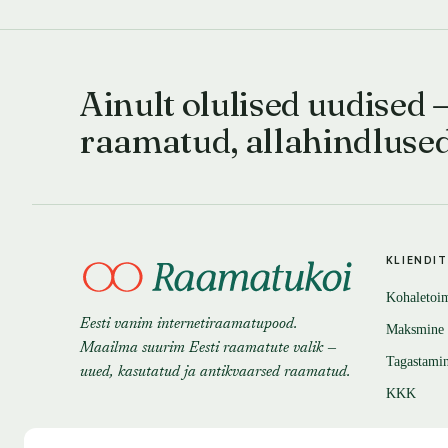
Ainult olulised uudised 
raamatud, allahindluse
KLIENDI
Kohaletoi
Eesti vanim internetiraamatupood.
Maksmine
Maailma suurim Eesti raamatute valik —
Tagastami
uued, kasutatud ja antikvaarsed raamatud.
KKK