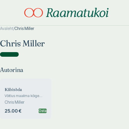
Avaleht
/
Chris Miller
Otsi täpsemalt
Otsi täpsemalt
Chris Miller
Autorina
(
1
)
Autorina
Kiibisõda
Võitlus maailma kõige
olulisema tehnoloogia
Chris Miller
nimel
25.00 €
Osta