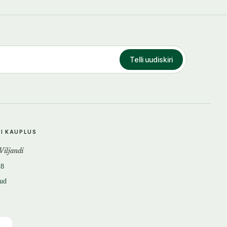
Telli uudiskiri
DI KAUPLUS
 Viljandi
18
tud