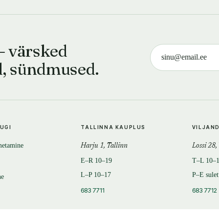
— värsked
d, sündmused.
TUGI
TALLINNA KAUPLUS
VILJAN
metamine
Harju 1, Tallinn
Lossi 28,
E–R 10–19
T–L 10–
L–P 10–17
P–E sule
ne
683 7711
683 7712